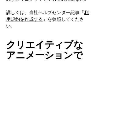
詳しくは、当社ヘルプセンター記事「
利
用規約を作成する
」を参照してくださ
い。
クリエイティブな
アニメーションで
世界を変える
プライバシーポリシー
アクセシビリティステートメント
利用規約
返金ポリシー
〒000-0000 東京都新宿区西新宿 0-0-0
info@mysite.com
TEL:
12-3456-7890