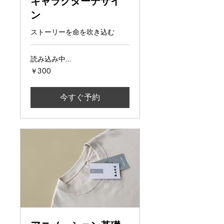
キャラクターデザイ
ン
ストーリーを命を吹き込む
読み込み中...
300
￥300
円
今すぐ予約