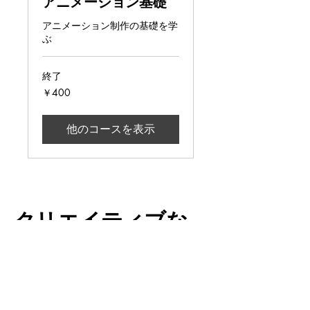
アニメーション基礎
アニメーション制作の基礎を学
ぶ
終了
400
￥400
円
他のコースを表示
クリエイティブな
アニメーションで
世界を変える
プライバシーポリシー